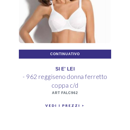
CONTINUATIVO
SI E' LEI
- 962 reggiseno donna ferretto
-
coppa c/d
ART FALC962
VEDI I PREZZI >