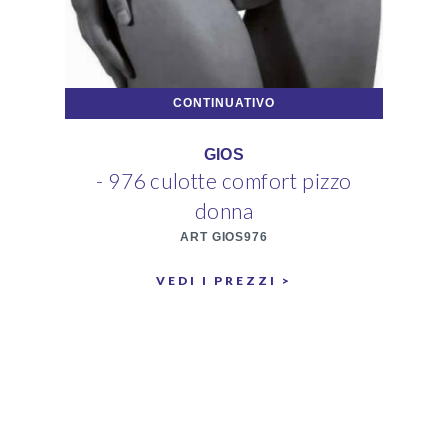
CONTINUATIVO
GIOS
- 976 culotte comfort pizzo
-
donna
ART GIOS976
VEDI I PREZZI >