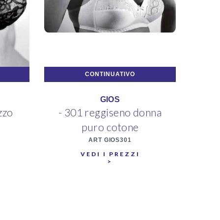
CONTINUATIVO
GIOS
zzo
- 301 reggiseno donna
- 
puro cotone
ART GIOS301
VEDI I PREZZI
>