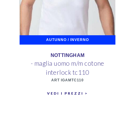
AUTUNNO / INVERNO
NOTTINGHAM
- maglia uomo m/m cotone
- 
interlock tc110
ART IGAMTC110
VEDI I PREZZI >