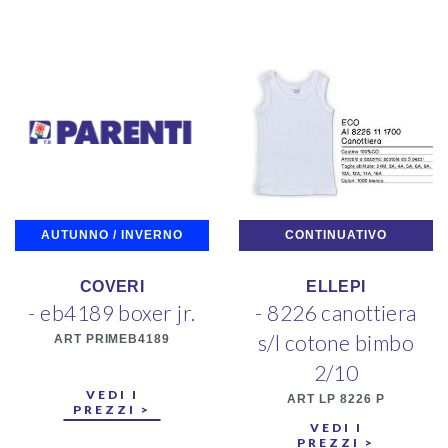
AUTUNNO / INVERNO
CONTINUATIVO
COVERI
ELLEPI
- eb4189 boxer jr.
- 8226 canottiera
s/l cotone bimbo
ART PRIMEB4189
2/10
VEDI I
ART LP 8226 P
PREZZI >
VEDI I
PREZZI >