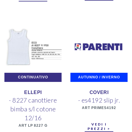
CONTINUATIVO
AUTUNNO / INVERNO
ELLEPI
COVERI
- 8227 canottiere
- es4192 slip jr.
bimba s/l cotone
ART PRIMES4192
12/16
VEDI I
ART LP 8227 G
PREZZI >