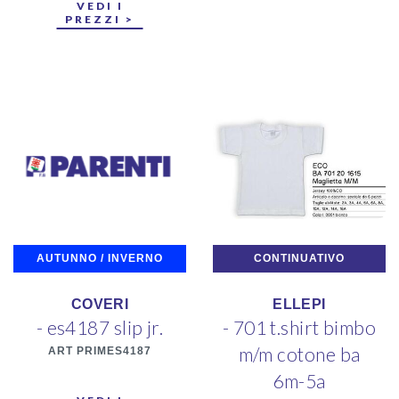
VEDI I
PREZZI >
AUTUNNO / INVERNO
CONTINUATIVO
COVERI
ELLEPI
- es4187 slip jr.
- 701 t.shirt bimbo
m/m cotone ba
ART PRIMES4187
6m-5a