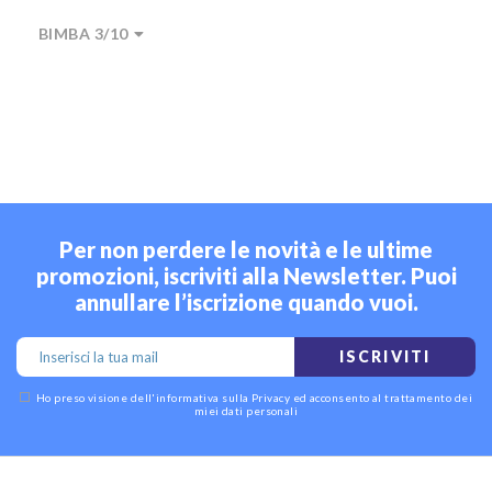
BIMBA 3/10
Per non perdere le novità e le ultime
promozioni, iscriviti alla Newsletter. Puoi
annullare l’iscrizione quando vuoi.
ISCRIVITI
Ho preso visione dell'
informativa sulla Privacy
ed acconsento al trattamento dei
miei dati personali