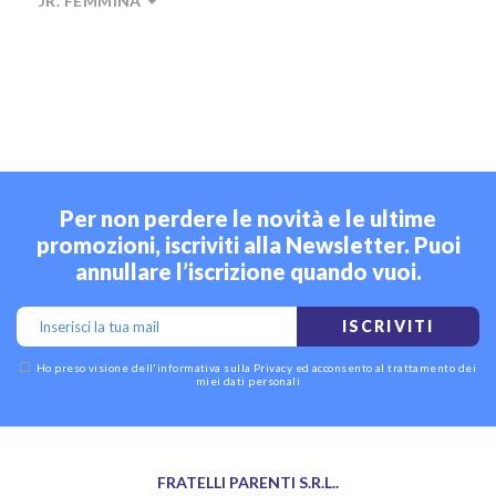
JR. FEMMINA
Per non perdere le novità e le ultime
promozioni, iscriviti alla Newsletter. Puoi
annullare l’iscrizione quando vuoi.
ISCRIVITI
Ho preso visione dell'
informativa sulla Privacy
ed acconsento al trattamento dei
miei dati personali
FRATELLI PARENTI S.R.L..