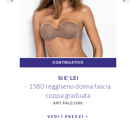
CONTINUATIVO
SI E' LEI
- 1580 reggiseno donna fascia
-
coppa graduata
ART FALC1580
VEDI I PREZZI >