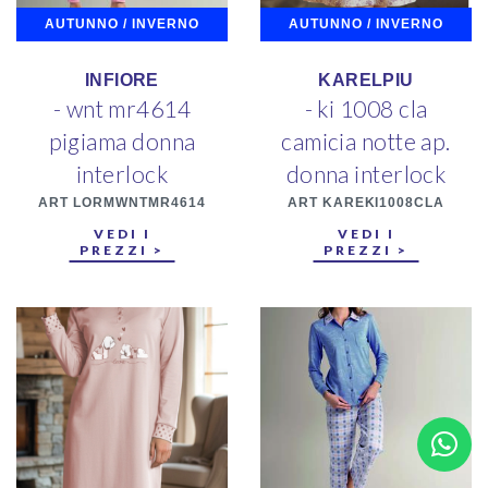
AUTUNNO / INVERNO
AUTUNNO / INVERNO
INFIORE
KARELPIU
- wnt mr4614
- ki 1008 cla
pigiama donna
camicia notte ap.
interlock
donna interlock
ART LORMWNTMR4614
ART KAREKI1008CLA
VEDI I
VEDI I
PREZZI >
PREZZI >