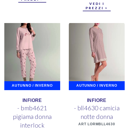
VEDI I
PREZZI >
AUTUNNO / INVERNO
AUTUNNO / INVERNO
INFIORE
INFIORE
- bmb4621
- bll4630 camicia
pigiama donna
notte donna
interlock
ART LORMBLL4630