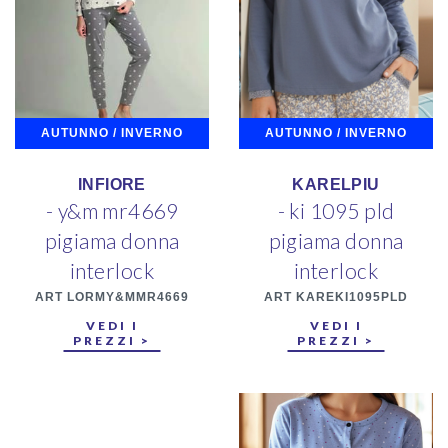
AUTUNNO / INVERNO
AUTUNNO / INVERNO
INFIORE
KARELPIU
- y&m mr4669
- ki 1095 pld
pigiama donna
pigiama donna
interlock
interlock
ART LORMY&MMR4669
ART KAREKI1095PLD
VEDI I
VEDI I
PREZZI >
PREZZI >