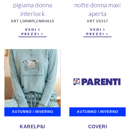
pigiama donna
notte donna maxi
interlock
aperta
ART LORMPLCMR4610
ART U5317
VEDI I
VEDI I
PREZZI >
PREZZI >
AUTUNNO / INVERNO
AUTUNNO / INVERNO
KARELPIU
COVERI