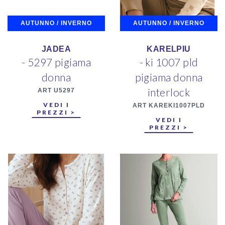
AUTUNNO / INVERNO
AUTUNNO / INVERNO
JADEA
KARELPIU
- 5297 pigiama
- ki 1007 pld
donna
pigiama donna
interlock
ART U5297
VEDI I
ART KAREKI1007PLD
PREZZI >
VEDI I
PREZZI >