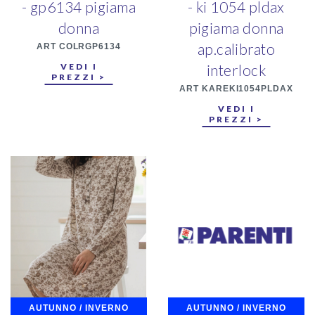
- gp6134 pigiama
- ki 1054 pldax
donna
pigiama donna
ap.calibrato
ART COLRGP6134
VEDI I
interlock
PREZZI >
ART KAREKI1054PLDAX
VEDI I
PREZZI >
AUTUNNO / INVERNO
AUTUNNO / INVERNO