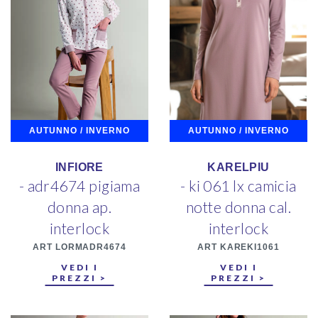
AUTUNNO / INVERNO
AUTUNNO / INVERNO
INFIORE
KARELPIU
- adr4674 pigiama
- ki 061 lx camicia
donna ap.
notte donna cal.
interlock
interlock
ART LORMADR4674
ART KAREKI1061
VEDI I
VEDI I
PREZZI >
PREZZI >