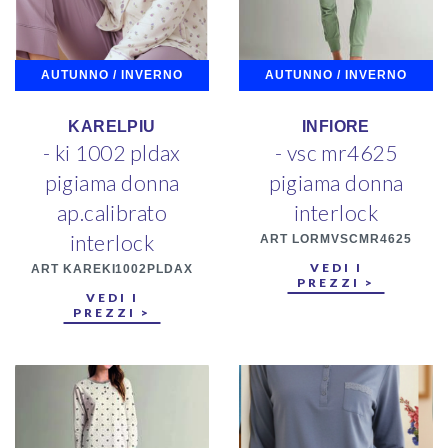
AUTUNNO / INVERNO
AUTUNNO / INVERNO
KARELPIU
INFIORE
- ki 1002 pldax
- vsc mr4625
pigiama donna
pigiama donna
ap.calibrato
interlock
interlock
ART LORMVSCMR4625
VEDI I
ART KAREKI1002PLDAX
PREZZI >
VEDI I
PREZZI >