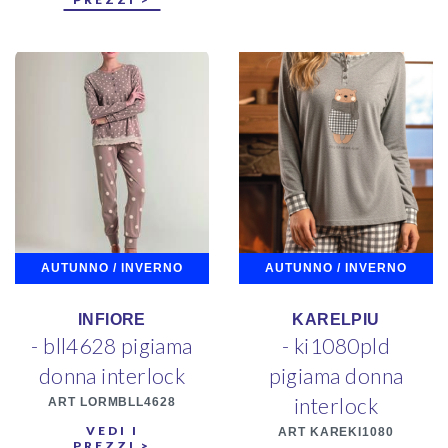
AUTUNNO / INVERNO
AUTUNNO / INVERNO
INFIORE
KARELPIU
- bll4628 pigiama
- ki1080pld
donna interlock
pigiama donna
interlock
ART LORMBLL4628
VEDI I
ART KAREKI1080
PREZZI >