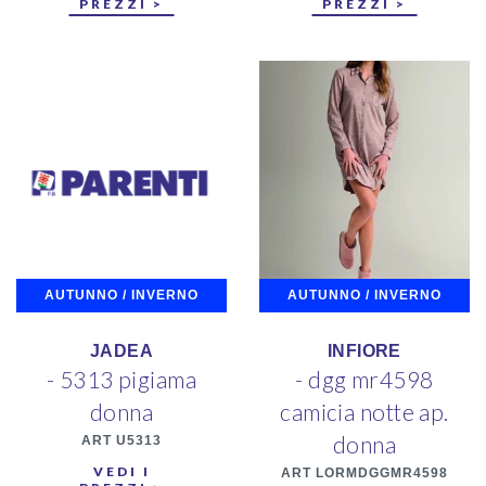
PREZZI >
PREZZI >
AUTUNNO / INVERNO
AUTUNNO / INVERNO
JADEA
INFIORE
- 5313 pigiama
- dgg mr4598
donna
camicia notte ap.
donna
ART U5313
VEDI I
ART LORMDGGMR4598