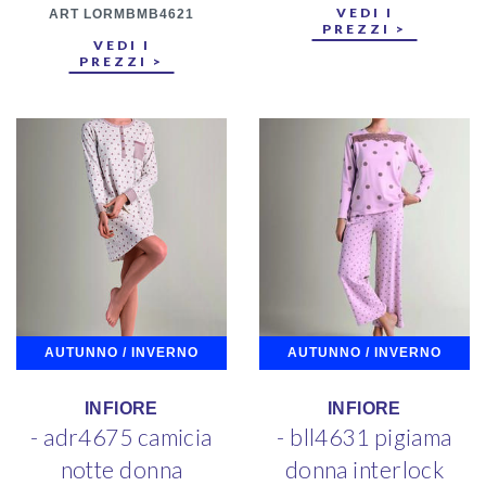
VEDI I
ART LORMBMB4621
PREZZI >
VEDI I
PREZZI >
AUTUNNO / INVERNO
AUTUNNO / INVERNO
INFIORE
INFIORE
- adr4675 camicia
- bll4631 pigiama
notte donna
donna interlock