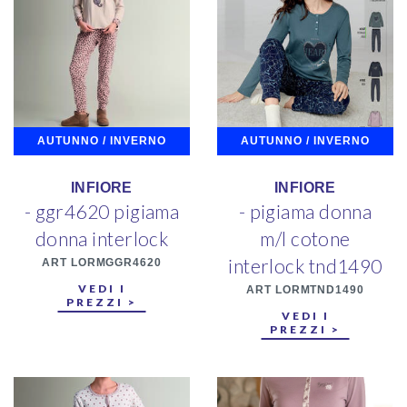
AUTUNNO / INVERNO
AUTUNNO / INVERNO
INFIORE
INFIORE
- ggr4620 pigiama
- pigiama donna
donna interlock
m/l cotone
interlock tnd1490
ART LORMGGR4620
VEDI I
ART LORMTND1490
PREZZI >
VEDI I
PREZZI >