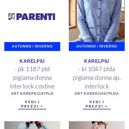
AUTUNNO / INVERNO
AUTUNNO / INVERNO
KARELPIU
KARELPIU
- pk 1187 pld
- ki 1047 plda
pigiama donna
pigiama donna ap.
interlock costine
interlock
ART KAREPK1187PLD
ART KAREKI1047PLDA
VEDI I
VEDI I
PREZZI >
PREZZI >