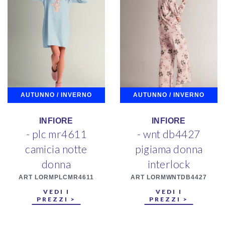
AUTUNNO / INVERNO
AUTUNNO / INVERNO
INFIORE
INFIORE
- plc mr4611
- wnt db4427
camicia notte
pigiama donna
donna
interlock
ART LORMPLCMR4611
ART LORMWNTDB4427
VEDI I
VEDI I
PREZZI >
PREZZI >